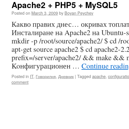
Apache2 + PHP5 + MySQL5
Posted on
March 3, 2009
by
Boyan Peychev
Какво правих днес… окривах топлата 
Инсталиране на Apache2 на Ubuntu-se
mkdir -p /root/source/apache2/ $ cd /ro
apt-get source apache2 $ cd apache2-2.2
prefix=/server/apache2/ && make && m
Koнфигурационен …
Continue readi
Posted in
IT
,
Говорилня
,
Дневник
|
Tagged
apache
,
configurati
comment