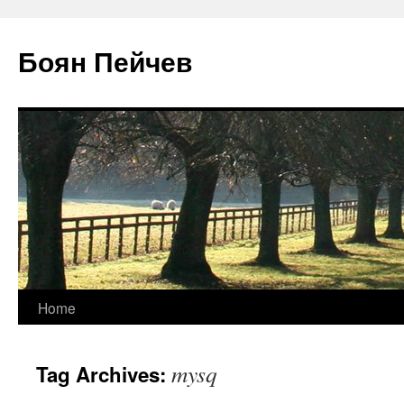
Боян Пейчев
Skip
Home
to
mysq
Tag Archives:
content