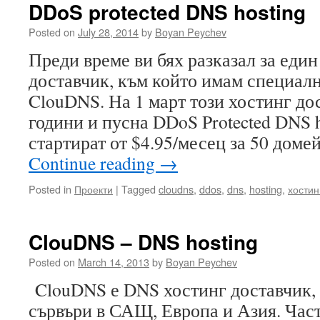
DDoS protected DNS hosting
Posted on
July 28, 2014
by
Boyan Peychev
Преди време ви бях разказал за еди
доставчик, към който имам специал
ClouDNS. На 1 март този хостинг до
години и пусна DDoS Protected DNS h
стартират от $4.95/месец за 50 дом
Continue reading
→
Posted in
Проекти
|
Tagged
cloudns
,
ddos
,
dns
,
hosting
,
хостин
ClouDNS – DNS hosting
Posted on
March 14, 2013
by
Boyan Peychev
ClouDNS е DNS хостинг доставчик, 
сървъри в САЩ, Европа и Азия. Част