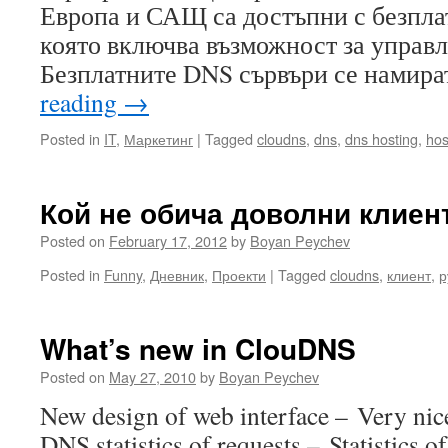
Европа и САЩ са достъпни с безпла
която включва възможност за управл
Безплатните DNS сървъри се намир
reading
→
Posted in
IT
,
Маркетинг
|
Tagged
cloudns
,
dns
,
dns hosting
,
hos
Кой не обича доволни клиен
Posted on
February 17, 2012
by
Boyan Peychev
Posted in
Funny
,
Дневник
,
Проекти
|
Tagged
cloudns
,
клиент
,
р
What’s new in ClouDNS
Posted on
May 27, 2010
by
Boyan Peychev
New design of web interface – Very nic
DNS statistics of requests – Statistics o