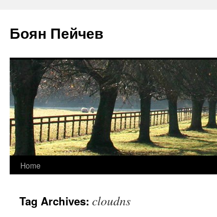
Боян Пейчев
Skip
Home
to
cloudns
Tag Archives:
content