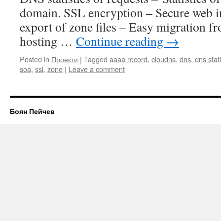
domain. SSL encryption – Secure web i
export of zone files – Easy migration f
hosting …
Continue reading
→
Posted in
Проекти
|
Tagged
aaaa record
,
cloudns
,
dns
,
dns stati
soa
,
ssl
,
zone
|
Leave a comment
Боян Пейчев