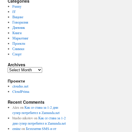
Categories
Funny
IT
Вицове
Говорилня
Дневник
Книги
Маркетинг
Проекти
Снимки
Спорт
Archives
Archives
Проекти
cloudns.net
CloudPrima
Recent Comments
Alex
on
Как се става за 1-2 дни
супер потребител в Zamunda.net
blasho nikolov
on
Как се става за 1-2
дни супер потребител в Zamunda.net
emine
on
Безплатни SMS-и от