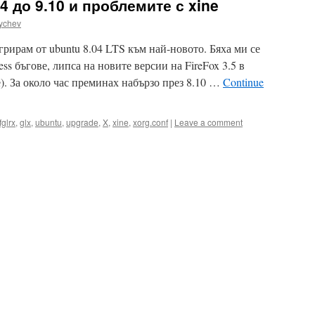
4 до 9.10 и проблемите с xine
ychev
рирам от ubuntu 8.04 LTS към най-новото. Бяха ми се
ss бъгове, липса на новите версии на FireFox 3.5 в
). За около час преминах набързо през 8.10 …
Continue
fglrx
,
glx
,
ubuntu
,
upgrade
,
X
,
xine
,
xorg.conf
|
Leave a comment