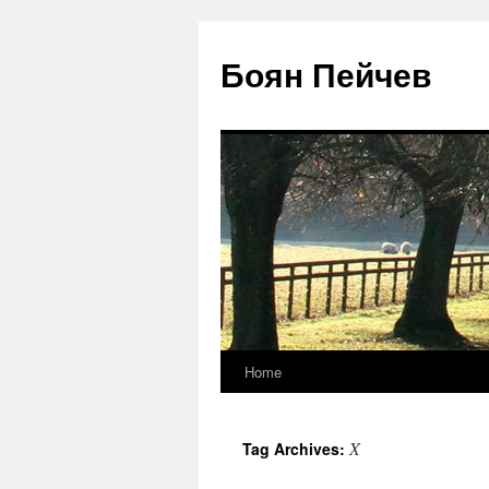
Боян Пейчев
Home
Skip
to
X
Tag Archives:
content