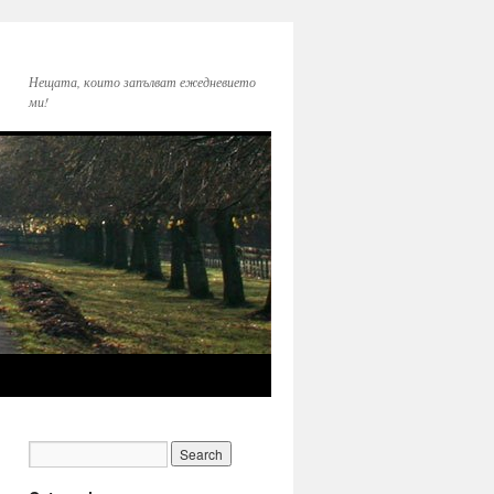
Нещата, които запълват ежедневието
ми!