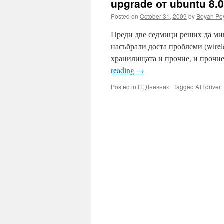
upgrade от ubuntu 8.0
Posted on
October 31, 2009
by
Boyan Pe
Преди две седмици реших да миг
насъбрали доста проблеми (wirele
хранилищата и прочие, и прочие
reading
→
Posted in
IT
,
Дневник
|
Tagged
ATI driver
,