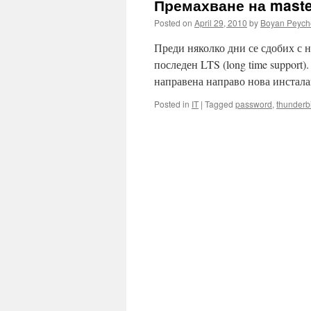
Премахване на master
Posted on
April 29, 2010
by
Boyan Peych
Преди няколко дни се сдобих с но
последен LTS (long time support
направена направо нова инстала
Posted in
IT
|
Tagged
password
,
thunderb