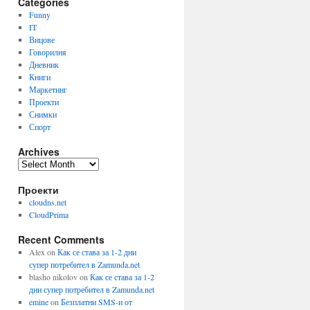
Categories
Funny
IT
Вицове
Говорилня
Дневник
Книги
Маркетинг
Проекти
Снимки
Спорт
Archives
Archives
Проекти
cloudns.net
CloudPrima
Recent Comments
Alex
on
Как се става за 1-2 дни
супер потребител в Zamunda.net
blasho nikolov
on
Как се става за 1-2
дни супер потребител в Zamunda.net
emine
on
Безплатни SMS-и от