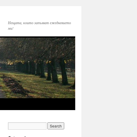
Нещата, които запълват ежедневието
ми!