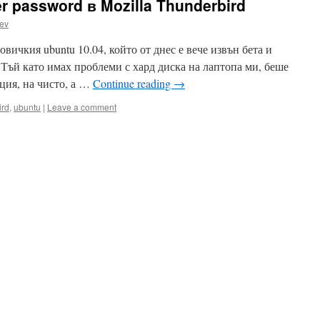
 password в Mozilla Thunderbird
ev
вичкия ubuntu 10.04, който от днес е вече извън бета и
). Тъй като имах проблеми с хард диска на лаптопа ми, беше
ция, на чисто, а …
Continue reading
→
ird
,
ubuntu
|
Leave a comment