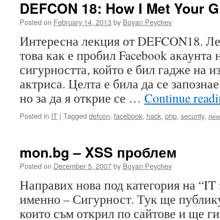
DEFCON 18: How I Met Your Gi
Posted on
February 14, 2013
by
Boyan Peychev
Интересна лекция от DEFCON18. Лек
това как е пробил Facebook акаунта 
сигурността, който е бил гадже на и
актриса. Целта е била да се запознае
но за да я открие се …
Continue read
Posted in
IT
|
Tagged
defcon
,
facebook
,
hack
,
php
,
security
,
лек
mon.bg – XSS проблем
Posted on
December 5, 2007
by
Boyan Peychev
Направих нова под категория на “IT 
именно – Сигурност. Тук ще публик
които съм открил по сайтове и ще г