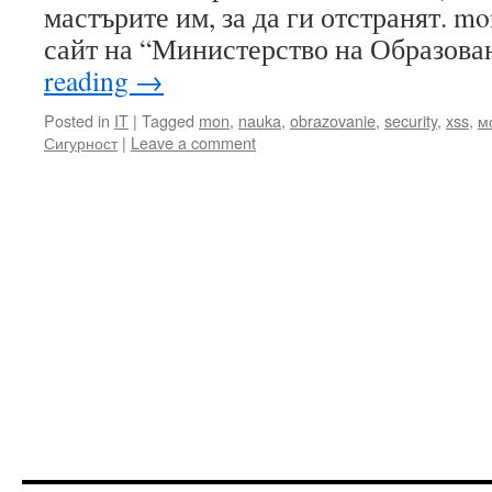
мастърите им, за да ги отстранят. m
сайт на “Министерство на Образов
reading
→
Posted in
IT
|
Tagged
mon
,
nauka
,
obrazovanie
,
security
,
xss
,
м
Сигурност
|
Leave a comment