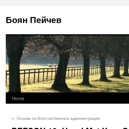
Боян Пейчев
Skip
Home
to
←
Основи на linux системната администрация
content