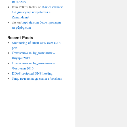
BULSMS
Ivan Petkov Kolev
on
Как се става за
1-2 дни супер потребител в
Zamunda.net
das
on
bgpirate.com беше продаден
на p2pbg.com
Recent Posts
Monitoring of small UPS over USB
port
Статистика за .bg домейните –
Януари 2017
Статистика за .bg домейните –
Февруари 2016
DDoS protected DNS hosting
Защо вече няма да стъпя в betahaus