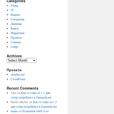
Categories
Funny
IT
Вицове
Говорилня
Дневник
Книги
Маркетинг
Проекти
Снимки
Спорт
Archives
Archives
Проекти
cloudns.net
CloudPrima
Recent Comments
Alex
on
Как се става за 1-2 дни
супер потребител в Zamunda.net
blasho nikolov
on
Как се става за 1-2
дни супер потребител в Zamunda.net
emine
on
Безплатни SMS-и от