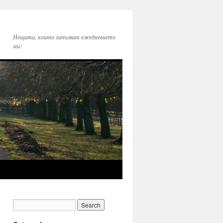
Нещата, които запълват ежедневието
ми!