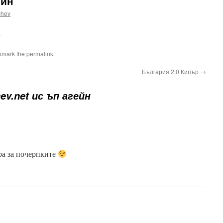
ейн
chev
а
kmark the
permalink
.
България 2:0 Кипър
→
ev.net ис ъп агейн
ра за почерпките