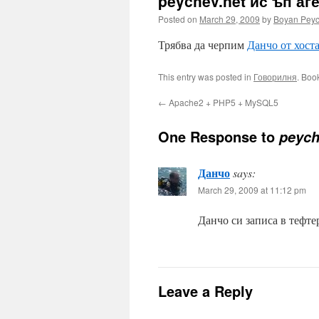
peychev.net ис ъп аг
Posted on
March 29, 2009
by
Boyan Pey
Трябва да черпим
Данчо от хост
This entry was posted in
Говорилня
. Boo
←
Apache2 + PHP5 + MySQL5
One Response to
peych
Данчо
says:
March 29, 2009 at 11:12 pm
Данчо си записа в тефте
Leave a Reply