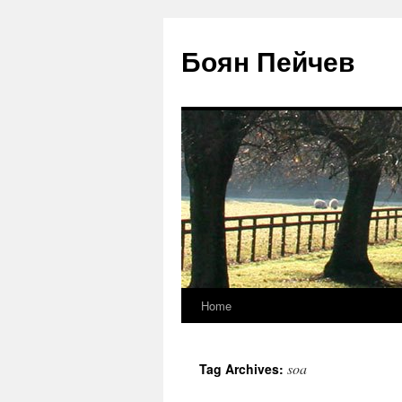
Боян Пейчев
Home
Skip
to
soa
Tag Archives:
content