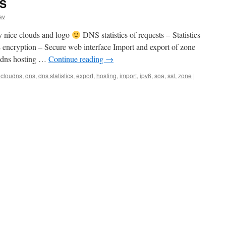
NS
ev
y nice clouds and logo
DNS statistics of requests – Statistics
 encryption – Secure web interface Import and export of zone
r dns hosting …
Continue reading
→
,
cloudns
,
dns
,
dns statistics
,
export
,
hosting
,
import
,
ipv6
,
soa
,
ssl
,
zone
|