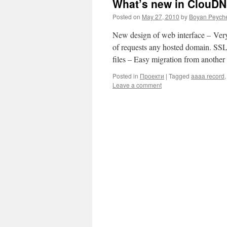
What’s new in ClouD
Posted on
May 27, 2010
by
Boyan Peych
New design of web interface – Ver
of requests any hosted domain. SSL
files – Easy migration from anothe
Posted in
Проекти
|
Tagged
aaaa record
Leave a comment