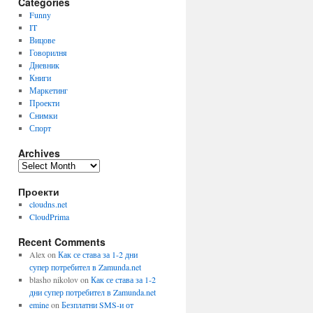
Categories
Funny
IT
Вицове
Говорилня
Дневник
Книги
Маркетинг
Проекти
Снимки
Спорт
Archives
Archives
Проекти
cloudns.net
CloudPrima
Recent Comments
Alex
on
Как се става за 1-2 дни
супер потребител в Zamunda.net
blasho nikolov
on
Как се става за 1-2
дни супер потребител в Zamunda.net
emine
on
Безплатни SMS-и от