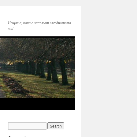
Нещата, които запълват ежедневието
ми!