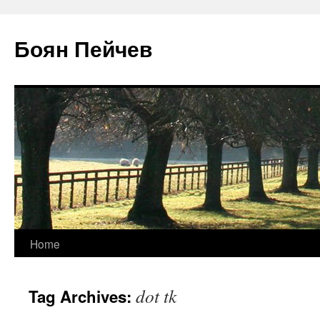
Боян Пейчев
Skip
Home
to
dot tk
Tag Archives:
content