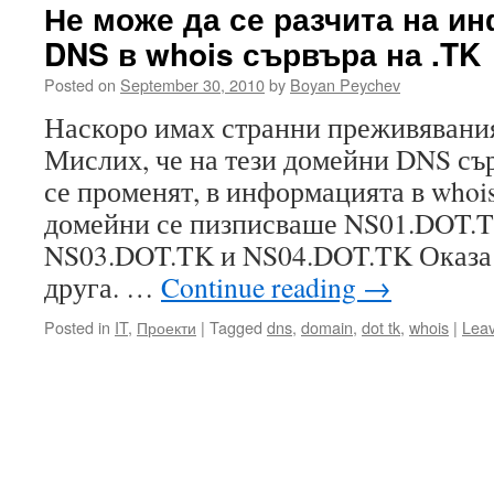
Не може да се разчита на и
DNS в whois сървъра на .TK
Posted on
September 30, 2010
by
Boyan Peychev
Наскоро имах странни преживявания
Мислих, че на тези домейни DNS сър
се променят, в информацията в whois
домейни се пизписваше NS01.DOT.T
NS03.DOT.TK и NS04.DOT.TK Оказа с
друга. …
Continue reading
→
Posted in
IT
,
Проекти
|
Tagged
dns
,
domain
,
dot tk
,
whois
|
Lea