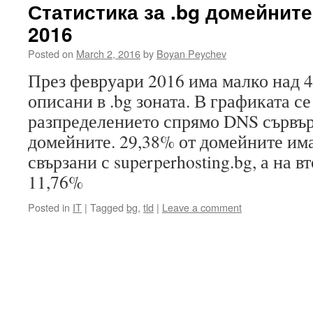
Статистика за .bg домейнит
2016
Posted on
March 2, 2016
by
Boyan Peychev
През февруари 2016 има малко над 
описани в .bg зоната. В графиката с
разпределението спрямо DNS сървър
домейните. 29,38% от домейните има
свързани с superperhosting.bg, а на вт
11,76%
Posted in
IT
|
Tagged
bg
,
tld
|
Leave a comment