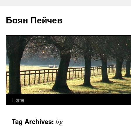
Боян Пейчев
Skip
Home
to
bg
Tag Archives:
content