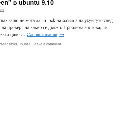
en” в ubuntu 9.10
hev
вах защо не мога да си lock-на screen-а на убунтуто след
да проверя на какво се дължи. Проблема е в това, че
и като цяло …
Continue reading
→
creensaver
,
ubuntu
|
Leave a comment