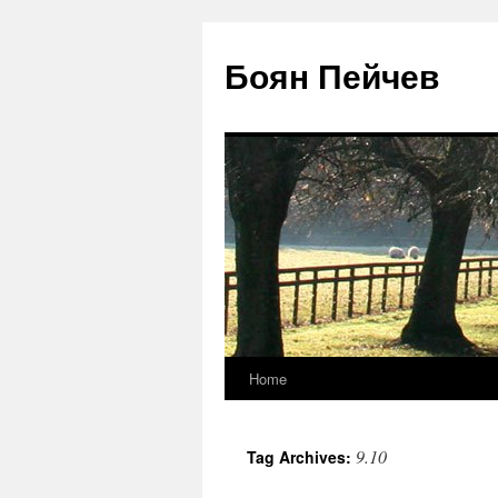
Боян Пейчев
Home
Skip
to
9.10
Tag Archives:
content