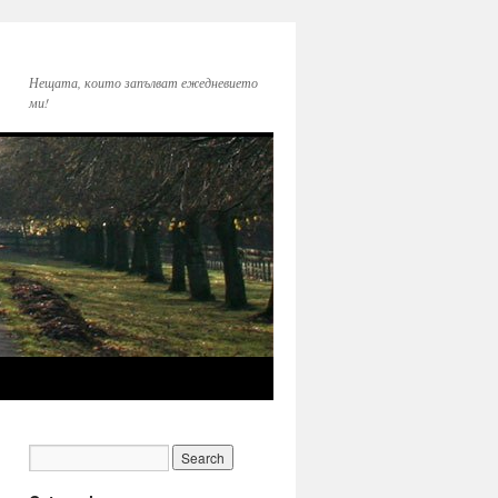
Нещата, които запълват ежедневието
ми!