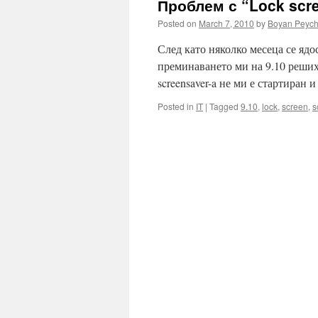
Проблем с “Lock scre
Posted on
March 7, 2010
by
Boyan Peyc
След като няколко месеца се ядос
преминаването ми на 9.10 реших 
screensaver-a не ми е стартиран 
Posted in
IT
|
Tagged
9.10
,
lock
,
screen
,
s