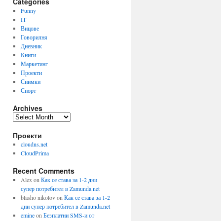
Categories
Funny
IT
Вицове
Говорилня
Дневник
Книги
Маркетинг
Проекти
Снимки
Спорт
Archives
Archives
Проекти
cloudns.net
CloudPrima
Recent Comments
Alex
on
Как се става за 1-2 дни
супер потребител в Zamunda.net
blasho nikolov
on
Как се става за 1-2
дни супер потребител в Zamunda.net
emine
on
Безплатни SMS-и от