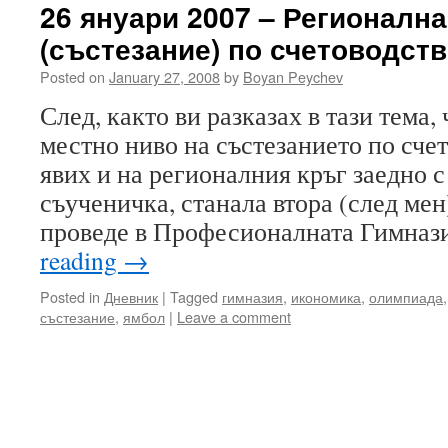
26 януари 2007 – Регионалн
(състезание) по счетоводств
Posted on
January 27, 2008
by
Boyan Peychev
След, както ви разказах в тази тема,
местно ниво на състезанието по счет
явих и на регионалния кръг заедно с
съученичка, станала втора (след ме
проведе в Професионалната Гимназ
reading
→
Posted in
Дневник
|
Tagged
гимназия
,
икономика
,
олимпиада
състезание
,
ямбол
|
Leave a comment