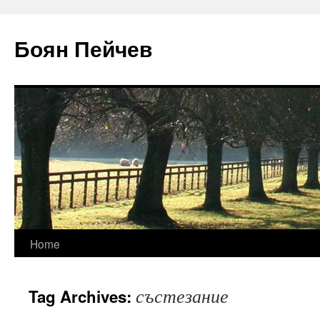
Боян Пейчев
Skip
Home
to
състезание
Tag Archives:
content