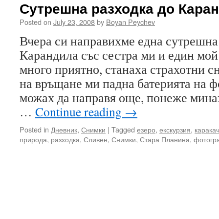
Сутрешна разходка до Кара
Posted on
July 23, 2008
by
Boyan Peychev
Вчера си направихме една сутрешна
Карандила със сестра ми и един мо
много приятно, станаха страхотни с
на връщане ми падна батерията на ф
можах да направя още, понеже мина
…
Continue reading
→
Posted in
Дневник
,
Снимки
|
Tagged
езеро
,
екскурзия
,
карака
природа
,
разходка
,
Сливен
,
Снимки
,
Стара Планина
,
фотогр