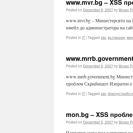
www.mvr.bg – XSS п
Posted on
December 6, 2007
by
Boyan P
www.mvr.bg – Министерсвто на
имейл до администратора на сай
Posted in
IT
|
Tagged
xss
,
вътрешни
,
мин
www.mrrb.government
Posted on
December 6, 2007
by
Boyan P
www.mrrb.government.bg Минист
проблем Скрийншот Изпратен е 
Posted in
IT
|
Tagged
xss
,
благоустройст
mon.bg – XSS пробл
Posted on
December 5, 2007
by
Boyan P
Направих нова под категория на