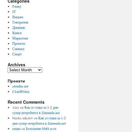
Categories
Funny
IT
Вицове
Говорилня
Дневник
Книги
Маркетинг
Проекти
Снимки
Спорт
Archives
Archives
Проекти
cloudns.net
CloudPrima
Recent Comments
Alex
on
Как се става за 1-2 дни
супер потребител в Zamunda.net
blasho nikolov
on
Как се става за 1-2
дни супер потребител в Zamunda.net
emine
on
Безплатни SMS-и от