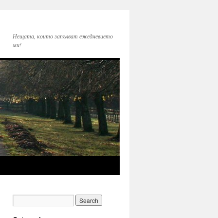
Нещата, които запълват ежедневието
ми!