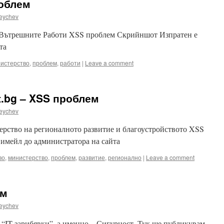
роблем
eychev
 Вътрешните Работи XSS проблем Скрийншот Изпратен е
та
истерство
,
проблем
,
работи
|
Leave a comment
.bg – XSS проблем
eychev
ерство на регионалното развитие и благоустройството XSS
имейл до aдминистратора на сайта
во
,
министерство
,
проблем
,
развитие
,
регионално
|
Leave a comment
ем
eychev
 “IT зарибявки”, а именно – Сигурност. Тук ще публикувам