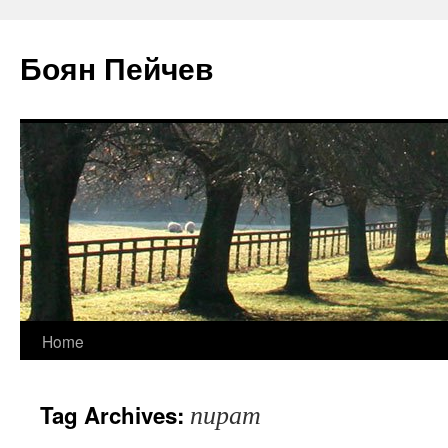
Боян Пейчев
Skip
Home
to
пират
Tag Archives:
content