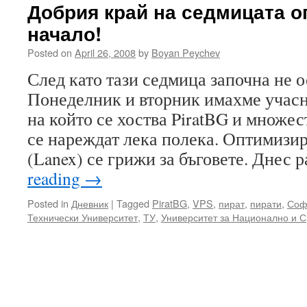
Добрия край на седмицата о
начало!
Posted on
April 26, 2008
by
Boyan Peychev
След като тази седмица започна не о
Понеделник и вторник имахме учасн
на който се хоства PiratBG и множес
се нареждат лека полека. Оптимизир
(Lanex) се грижи за бъговете. Днес 
reading
→
Posted in
Дневник
|
Tagged
PiratBG
,
VPS
,
пират
,
пирати
,
Соф
Технически Университет
,
ТУ
,
Университет за Национално и С