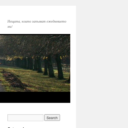
Нещата, които запълват ежедневието
ми!