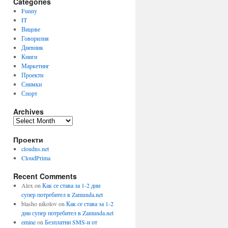
Categories
Funny
IT
Вицове
Говорилня
Дневник
Книги
Маркетинг
Проекти
Снимки
Спорт
Archives
Archives
Проекти
cloudns.net
CloudPrima
Recent Comments
Alex
on
Как се става за 1-2 дни
супер потребител в Zamunda.net
blasho nikolov
on
Как се става за 1-2
дни супер потребител в Zamunda.net
emine
on
Безплатни SMS-и от