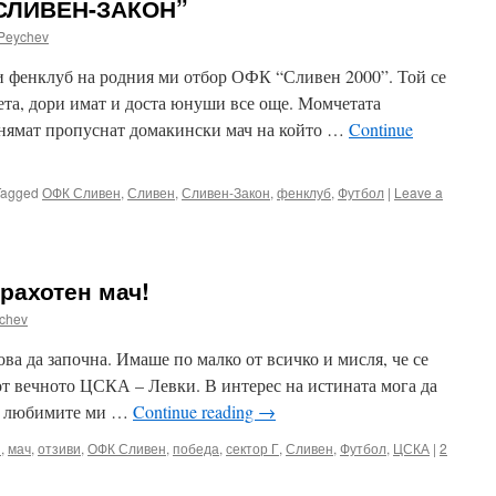
“СЛИВЕН-ЗАКОН”
Peychev
зи фенклуб на родния ми отбор ОФК “Сливен 2000”. Той се
та, дори имат и доста юнуши все още. Момчетата
 нямат пропуснат домакински мач на който …
Continue
Tagged
ОФК Сливен
,
Сливен
,
Сливен-Закон
,
фенклуб
,
Футбол
|
Leave a
рахотен мач!
chev
ва да започна. Имаше по малко от всичко и мисля, че се
от вечното ЦСКА – Левки. В интерес на истината мога да
ха любимите ми …
Continue reading
→
и
,
мач
,
отзиви
,
ОФК Сливен
,
победа
,
сектор Г
,
Сливен
,
Футбол
,
ЦСКА
|
2