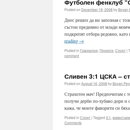
Футболен фенклуб 
Posted on
December 19, 2008
by
Boyan 
Днес реших да ви запозная с то
състои предимно от млади момче
подкрепят отбора редовно, като
reading
→
Posted in
Говорилня
,
Проекти
,
Спорт
|
comment
Сливен 3:1 ЦСКА – ст
Posted on
August 16, 2008
by
Boyan Pey
Страхотен мач! Предпочитам с то
получи дерби по-хубаво дори и 
кажа, че моите фаворити си бя
Posted in
Спорт
|
Tagged
3:1
,
коментар
Comments