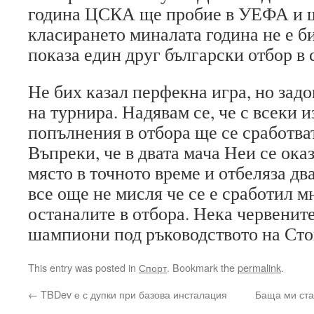
година ЦСКА ще пробие в УЕФА и щ
класирането миналата година не е б
показа един друг български отбор в 
Не бих казал перфекна игра, но задо
на турнира. Надявам се, че с всеки 
попълнения в отбора ще се сработват
Въпреки, че в двата мача Неи се ока
място в точното време и отбеляза дв
все още не мисля че се е сработил м
останалите в отбора. Нека червените
шампиони под ръководството на Ст
This entry was posted in
Спорт
. Bookmark the
permalink
.
←
TBDev е с дупки при базова инсталация
Баща ми ста