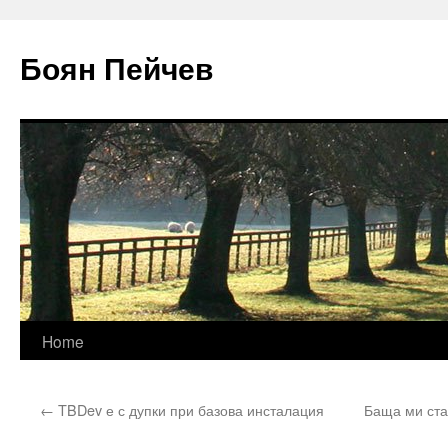
Боян Пейчев
Skip
Home
to
←
TBDev е с дупки при базова инсталация
Баща ми ста
content