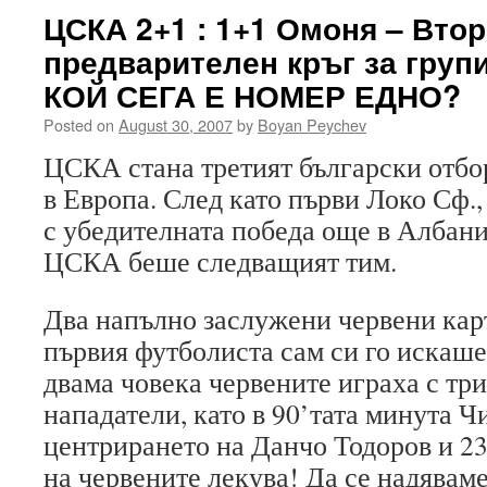
ЦСКА 2+1 : 1+1 Омоня – Вто
предварителен кръг за груп
КОЙ СЕГА Е НОМЕР ЕДНО?
Posted on
August 30, 2007
by
Boyan Peychev
ЦСКА стана третият български отбо
в Европа. След като първи Локо Сф.,
с убедителната победа още в Албания
ЦСКА беше следващият тим.
Два напълно заслужени червени кар
първия футболиста сам си го искаше)
двама човека червените играха с тр
нападатели, като в 90’тата минута Ч
центрирането на Данчо Тодоров и 2
на червените лекува! Да се надяваме