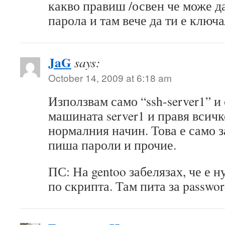
какво правиш /освен че може 
парола и там вече да ти е ключ
JaG
says:
October 14, 2009 at 6:18 am
Използвам само “ssh-server1” и 
машината server1 и правя всичк
нормалния начин. Това е само з
пиша пароли и прочие.
ПС: На gentoo забелязах, че е 
по скрипта. Там пита за passwor