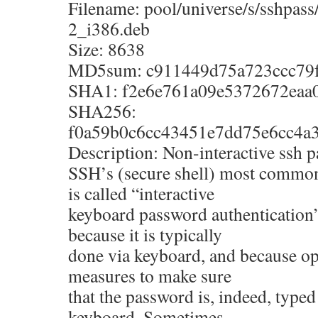
Filename: pool/universe/s/sshpass
2_i386.deb
Size: 8638
MD5sum: c911449d75a723ccc79
SHA1: f2e6e761a09e5372672eaa
SHA256:
f0a59b0c6cc43451e7dd75e6cc4a
Description: Non-interactive ssh 
SSH’s (secure shell) most common
is called “interactive
keyboard password authentication”
because it is typically
done via keyboard, and because op
measures to make sure
that the password is, indeed, typed
keyboard. Sometimes,