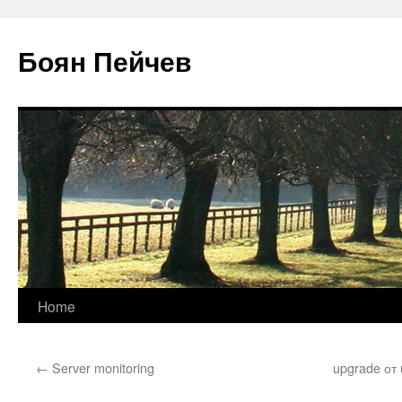
Боян Пейчев
Skip
Home
to
←
Server monitoring
upgrade от 
content