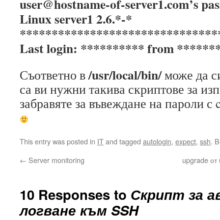
user@hostname-of-server1.com’s pa
Linux server1 2.6.*-*
*******************************
Last login: ********** from ******
/usr/local/bin/
Съответно в
може да с
са ви нужни такива скриптове за из
забравяте за въвеждане на пароли с c
This entry was posted in
IT
and tagged
autologin
,
expect
,
ssh
. 
←
Server monitoring
upgrade от 
10 Responses to
Скрипт за 
логване към SSH