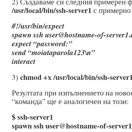
2) Създаваме си следния примерен 
/usr/local/bin/ssh-server1
с примерно
#!/usr/bin/expect
spawn ssh user@hostname-of-server1
expect “password:”
send “moiataparola123\n”
interact
chmod +x /usr/local/bin/ssh-server
3)
Резултата при изпълнението на ново
“команда” ще е аналогичен на този:
$ ssh-server1
spawn ssh user@hostname-of-server