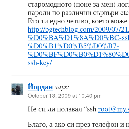
старомодното (поне за мен) лог
пароли по различни сървъри etc
Ето ти едно четиво, което може 
http://bgtechblog.com/200
%D0%BA%D1%8A%D0%BC-ss
%D0%B1%D0%B5%D0%B7-
%D0%BF%D0%B0%D1%80%D
ssh-key/
Йордан
says:
October 13, 2009 at 10:40 pm
Не си ли ползвал “ssh
root@my.s
Благо, а ако си през телефон и