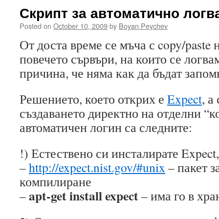
Скрипт за автоматично логв
Posted on
October 10, 2009
by
Boyan Peychev
От доста време се мъча с copy/paste
повечето сървъри, на които се логва
причина, че няма как да бъдат запом
Решението, което открих е
Expect
, а
създаването директно на отделни “к
автоматичен логин са следните:
!) Естествено си инсталирате Expect,
–
http://expect.nist.gov/#unix
– пакет з
компилиране
apt-get install expect
–
– има го в хр