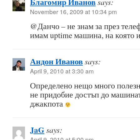
Благомир Иванов
says:
November 16, 2009 at 10:34 pm
@Данчо – не знам за през тел
имам uptime машина, на която
Андон Иванов
says:
April 9, 2010 at 3:30 am
Определено нещо много полез
не придобие достъп до машината
джакпота
JaG
says:
April 9, 2010 at 5:00 pm