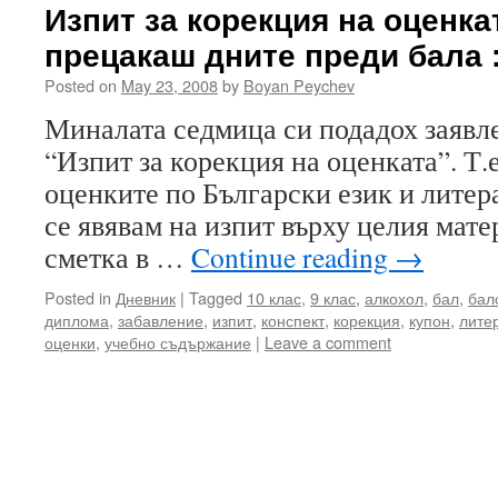
Изпит за корекция на оценка
прецакаш дните преди бала :
Posted on
May 23, 2008
by
Boyan Peychev
Миналата седмица си подадох заявле
“Изпит за корекция на оценката”. Т.
оценките по Български език и литера
се явявам на изпит върху целия мате
сметка в …
Continue reading
→
Posted in
Дневник
|
Tagged
10 клас
,
9 клас
,
алкохол
,
бал
,
бал
диплома
,
забавление
,
изпит
,
конспект
,
корекция
,
купон
,
лите
оценки
,
учебно съдържание
|
Leave a comment