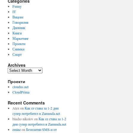
Categories
Funny
IT
Вицове
Говорилня
Дневник
Книги
Маркетинг
Проекти
Снимки
Спорт
Archives
Archives
Проекти
cloudns.net
CloudPrima
Recent Comments
Alex
on
Как се става за 1-2 дни
супер потребител в Zamunda.net
blasho nikolov
on
Как се става за 1-2
дни супер потребител в Zamunda.net
emine
on
Безплатни SMS-и от