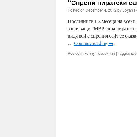
“Спрени пиратски сай
Posted on
December 4, 2012
by
Boyan P
Последните 1-2 месеца на всеки
започващи “МВР спря пиратски с
видя кой е спрения сайт се оказ
…
Continue reading
→
Posted in
Funny
,
Говорилня
|
Tagged
гдб