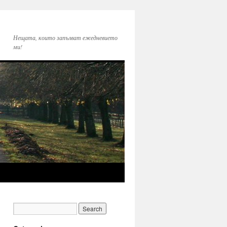
Нещата, които запълват ежедневието
ми!