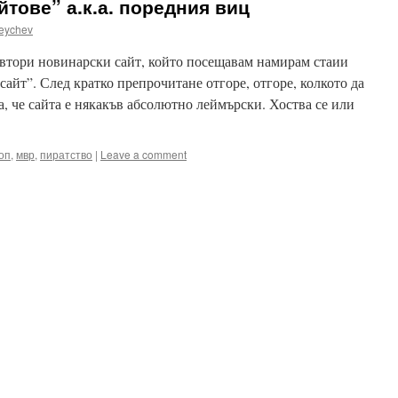
тове” а.к.а. поредния виц
eychev
 втори новинарски сайт, който посещавам намирам стаии
айт”. След кратко препрочитане отгоре, отгоре, колкото да
ва, че сайта е някакъв абсолютно леймърски. Хоства се или
оп
,
мвр
,
пиратство
|
Leave a comment