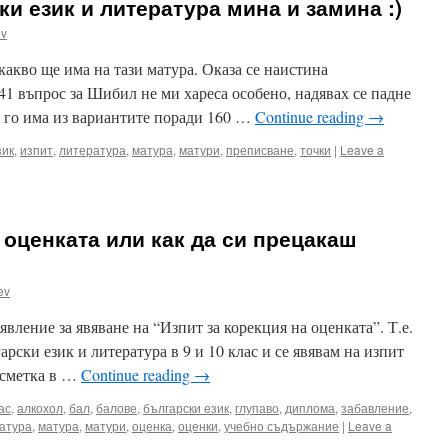
и език и литература мина и замина :)
ev
какво ще има на тази матура. Оказа се наистина
41 въпрос за Шибил не ми хареса особено, надявах се падне
е го има из вариантите поради 160 …
Continue reading
→
зик
,
изпит
,
литература
,
матура
,
матури
,
преписване
,
точки
|
Leave a
 оценката или как да си прецакаш
ev
вление за явяване на “Изпит за корекция на оценката”. Т.е.
арски език и литература в 9 и 10 клас и се явявам на изпит
 сметка в …
Continue reading
→
ас
,
алкохол
,
бал
,
балове
,
български език
,
глупаво
,
диплома
,
забавление
,
атура
,
матура
,
матури
,
оценка
,
оценки
,
учебно съдържание
|
Leave a