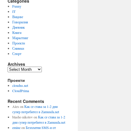
Categories
Funny
IT
Вицове
Говорилня
Дневник
Книги
Маркетинг
Проекти
Снимки
Спорт
Archives
Archives
Проекти
cloudns.net
CloudPrima
Recent Comments
Alex
on
Как се става за 1-2 дни
супер потребител в Zamunda.net
blasho nikolov
on
Как се става за 1-2
дни супер потребител в Zamunda.net
emine
on
Безплатни SMS-и от