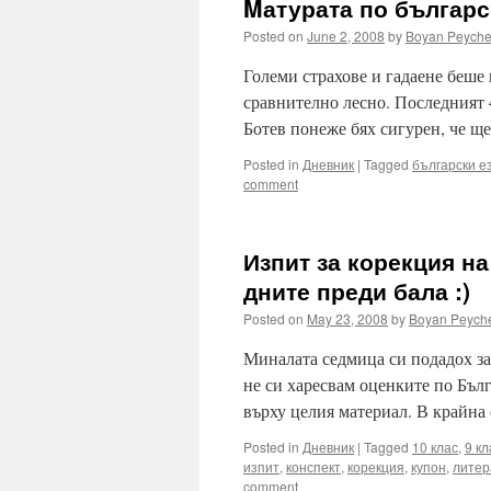
Mатурата по българск
Posted on
June 2, 2008
by
Boyan Peych
Големи страхове и гадаене беше 
сравнително лесно. Последният 
Ботев понеже бях сигурен, че щ
Posted in
Дневник
|
Tagged
български е
comment
Изпит за корекция на
дните преди бала :)
Posted on
May 23, 2008
by
Boyan Peych
Миналата седмица си подадох зая
не си харесвам оценките по Бълг
върху целия материал. В крайна
Posted in
Дневник
|
Tagged
10 клас
,
9 кл
изпит
,
конспект
,
корекция
,
купон
,
литер
comment