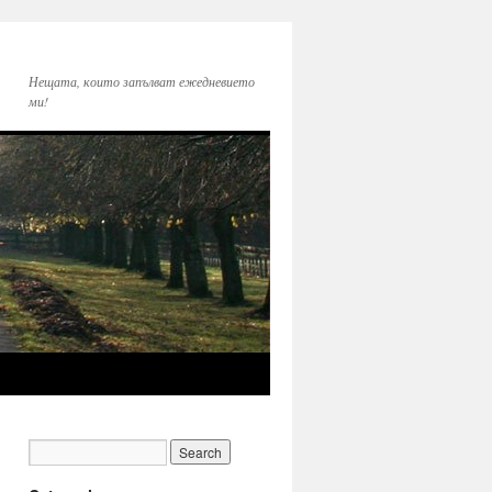
Нещата, които запълват ежедневието
ми!