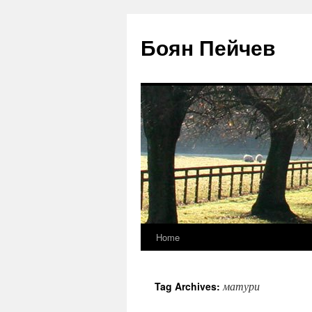
Боян Пейчев
Home
Skip
to
матури
Tag Archives:
content