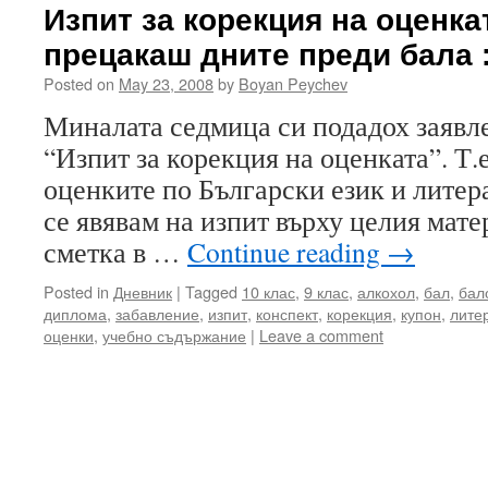
Изпит за корекция на оценка
прецакаш дните преди бала :
Posted on
May 23, 2008
by
Boyan Peychev
Миналата седмица си подадох заявле
“Изпит за корекция на оценката”. Т.
оценките по Български език и литера
се явявам на изпит върху целия мате
сметка в …
Continue reading
→
Posted in
Дневник
|
Tagged
10 клас
,
9 клас
,
алкохол
,
бал
,
бал
диплома
,
забавление
,
изпит
,
конспект
,
корекция
,
купон
,
лите
оценки
,
учебно съдържание
|
Leave a comment