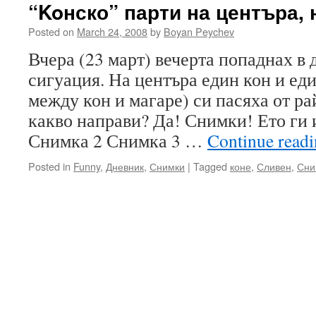
“Koнско” парти на центъра,
Posted on
March 24, 2008
by
Boyan Peychev
Вчера (23 март) вечерта попаднах в
сигуация. На центъра един кон и ед
между кон и магаре) си пасяха от ра
какво направи? Да! Снимки! Ето ги 
Снимка 2 Снимка 3 …
Continue read
Posted in
Funny
,
Дневник
,
Снимки
|
Tagged
коне
,
Сливен
,
Сни