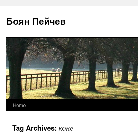
Боян Пейчев
Skip
Home
to
коне
Tag Archives:
content