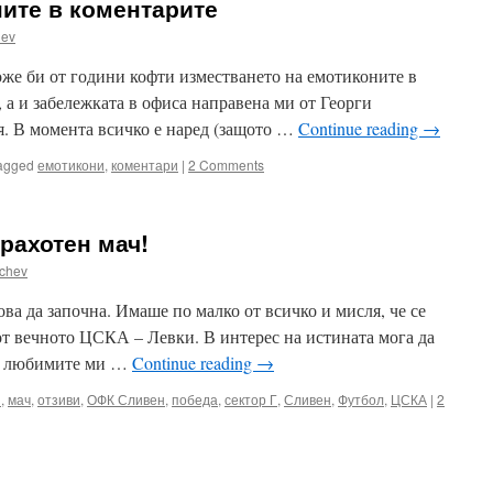
ите в коментарите
hev
оже би от години кофти изместването на емотиконите в
, а и забележката в офиса направена ми от Георги
. В момента всичко е наред (защото …
Continue reading
→
agged
емотикони
,
коментари
|
2 Comments
рахотен мач!
chev
ва да започна. Имаше по малко от всичко и мисля, че се
от вечното ЦСКА – Левки. В интерес на истината мога да
ха любимите ми …
Continue reading
→
и
,
мач
,
отзиви
,
ОФК Сливен
,
победа
,
сектор Г
,
Сливен
,
Футбол
,
ЦСКА
|
2