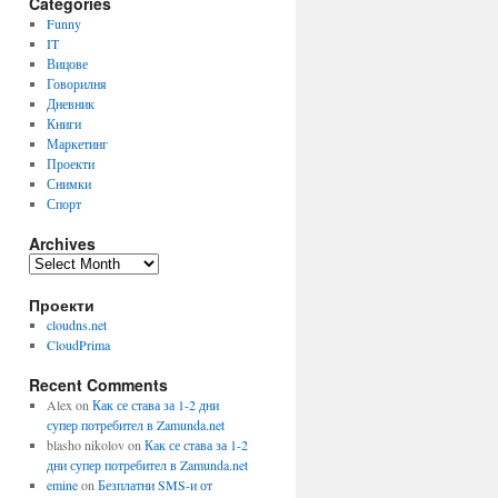
Categories
Funny
IT
Вицове
Говорилня
Дневник
Книги
Маркетинг
Проекти
Снимки
Спорт
Archives
Archives
Проекти
cloudns.net
CloudPrima
Recent Comments
Alex
on
Как се става за 1-2 дни
супер потребител в Zamunda.net
blasho nikolov
on
Как се става за 1-2
дни супер потребител в Zamunda.net
emine
on
Безплатни SMS-и от