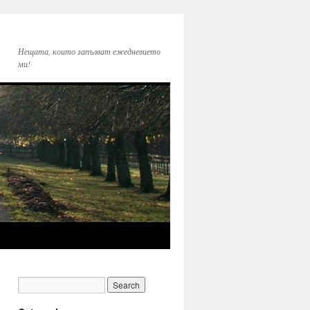
Нещата, които запълват ежедневието
ми!