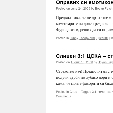
Оправих си емотикон
Posted on
June 24, 2009
by
Boyan Peyc
Предвид това, че ме дразнеше м
коментарите на долен ред в ляво
Фурнаджиев, реших да ги оправя
Posted in
Funny
,
Говорилня
,
Дневник
|
T
Сливен 3:1 ЦСКА – ст
Posted on
August 16, 2008
by
Boyan Pey
Страхотен мач! Предпочитам с то
получи дерби по-хубаво дори и 
кажа, че моите фаворити си бя
Posted in
Спорт
|
Tagged
3:1
,
коментар
Comments