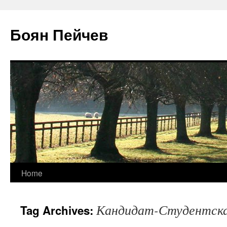
Боян Пейчев
Skip
Home
to
Кандидат-Студентска
Tag Archives:
content