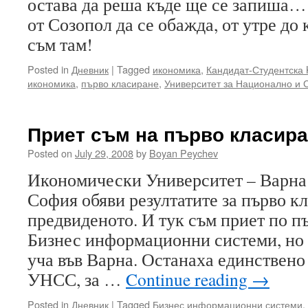
остава да реша къде ще се запиша…
от Созопол да се обажда, от утре до
съм там!
Posted in
Дневник
|
Tagged
икономика
,
Кандидат-Студентска
икономика
,
първо класиране
,
Университет за Национално и 
Приет съм на първо класира
Posted on
July 29, 2008
by
Boyan Peychev
Икономически Университет – Варна
София обяви резултатите за първо к
предвиденото. И тук съм приет по п
Бизнес информационни системи, но 
уча във Варна. Останаха единствено 
УНСС, за …
Continue reading
→
Posted in
Дневник
|
Tagged
Бизнес информационни системи
,