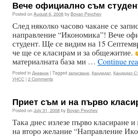
Вече официално съм студен
Posted on
August 6, 2008
by
Boyan Peychev
След няколко часово чакане се запи
направление “Икономика”! Вече оф
студент. Ще се видим на 15 Септемв
че ще се класирам и за общежитие.
материалната база ми …
Continue re
Posted in
Дневник
|
Tagged
записване
,
Кандидат
,
Кандидат-С
УНСС
|
2 Comments
Приет съм и на първо класи
Posted on
July 31, 2008
by
Boyan Peychev
Така днес излезе първо класиране и
на второ желание “Направление Ико