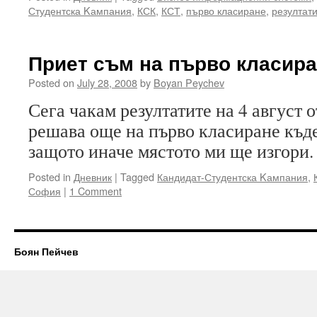
Студентска Kампания
,
КСК
,
КСТ
,
първо класиране
,
резултат
Приет съм на първо класира
Posted on
July 28, 2008
by
Boyan Peychev
Сега чакам резултатите на 4 август 
решава още на първо класиране къд
защото иначе мястото ми ще изгори.
Posted in
Дневник
|
Tagged
Кандидат-Студентска Kампания
,
София
|
1 Comment
Боян Пейчев