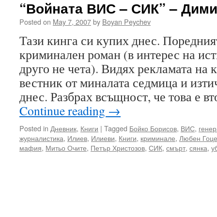
“Войната ВИС – СИК” – Дим
Posted on
May 7, 2007
by
Boyan Peychev
Тази кинга си купих днес. Поредния
криминален роман (в интерес на ис
друго не чета). Видях рекламата на 
вестник от миналата седмица и изтич
днес. Разбрах всъщност, че това е в
Continue reading
→
Posted in
Дневник
,
Книги
|
Tagged
Бойко Борисов
,
ВИС
,
генер
журналистика
,
Илиев
,
Илиеви
,
Книги
,
криминале
,
Любен Гоц
мафия
,
Митьо Очите
,
Петър Христозов
,
СИК
,
смърт
,
сянка
,
у