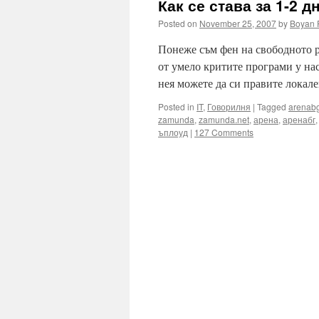
Как се става за 1-2 
Posted on
November 25, 2007
by
Boyan 
Понеже съм фен на свободното р
от умело критите програми у нас
нея можете да си правите локал
Posted in
IT
,
Говорилня
|
Tagged
arenab
zamunda
,
zamunda.net
,
арена
,
аренабг
ъплоуд
|
127 Comments