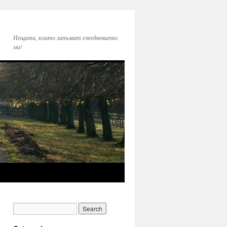
Нещата, които запълват ежедневието
ми!