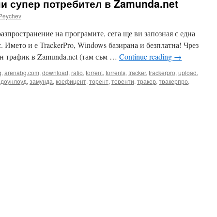
дни супер потребител в Zamunda.net
Peychev
азпространение на програмите, сега ще ви запозная с една
. Името и е TrackerPro, Windows базирана и безплатна! Чрез
ен трафик в Zamunda.net (там съм …
Continue reading
→
g
,
arenabg.com
,
download
,
ratio
,
torrent
,
torrents
,
tracker
,
trackerpro
,
upload
,
,
доунлоуд
,
замунда
,
коефицент
,
торент
,
торенти
,
тракер
,
тракерпро
,