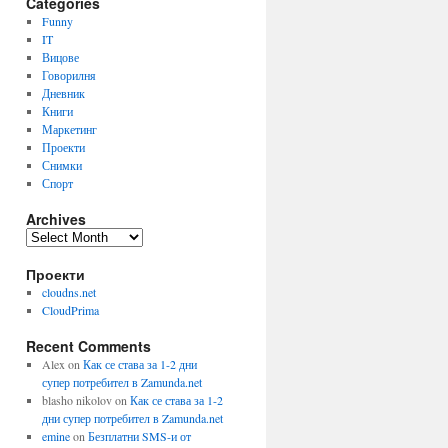
Categories
Funny
IT
Вицове
Говорилня
Дневник
Книги
Маркетинг
Проекти
Снимки
Спорт
Archives
Archives
Проекти
cloudns.net
CloudPrima
Recent Comments
Alex
on
Как се става за 1-2 дни
супер потребител в Zamunda.net
blasho nikolov
on
Как се става за 1-2
дни супер потребител в Zamunda.net
emine
on
Безплатни SMS-и от