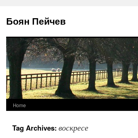
Боян Пейчев
Skip
Home
to
воскресе
Tag Archives:
content