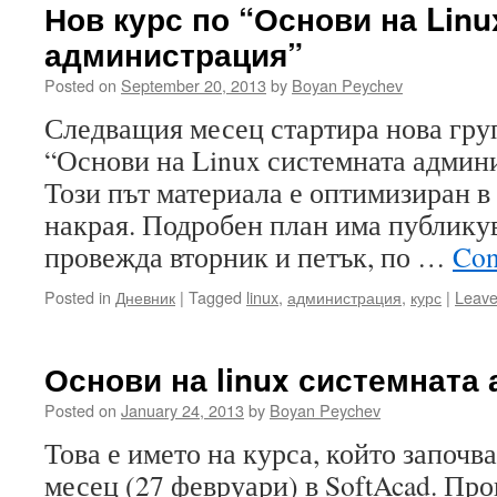
Нов курс по “Основи на Lin
администрация”
Posted on
September 20, 2013
by
Boyan Peychev
Следващия месец стартира нова груп
“Основи на Linux системната админи
Този път материала е оптимизиран в 
накрая. Подробен план има публикув
провежда вторник и петък, по …
Con
Posted in
Дневник
|
Tagged
linux
,
администрация
,
курс
|
Leave
Основи на linux системната
Posted on
January 24, 2013
by
Boyan Peychev
Това е името на курса, който започв
месец (27 февруари) в SoftAcad. Про