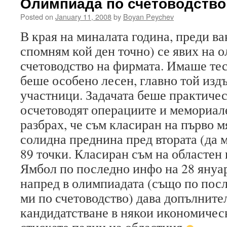
Олимпиада по счетоводство
Posted on
January 11, 2008
by
Boyan Peychev
В края на миналата година, преди ва
спомням кой ден точно) се явих на 
счетоводство на фирмата. Имаше тест
беше особено лесен, главно той изд
участници. Задачата беше практическ
осчетоводят операциите и мемориал
разбрах, че съм класиран на първо м
солидна преднина пред втората (да м
89 точки. Класиран съм на областен 
Ямбол по последно инфо на 28 януа
напред в олимпиадата (също по посл
ми по счетоводство) дава допълнит
кандидатстване в някои икономичес