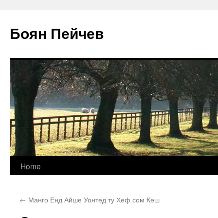
Боян Пейчев
Skip
Home
to
←
Манго Енд Айше Уонтед ту Хеф сом Кеш
content